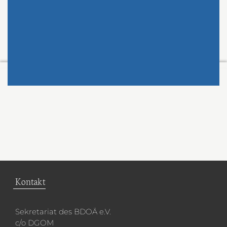
Kontakt
Sekretariat des BDOÄ e.V.
c/o DGOM