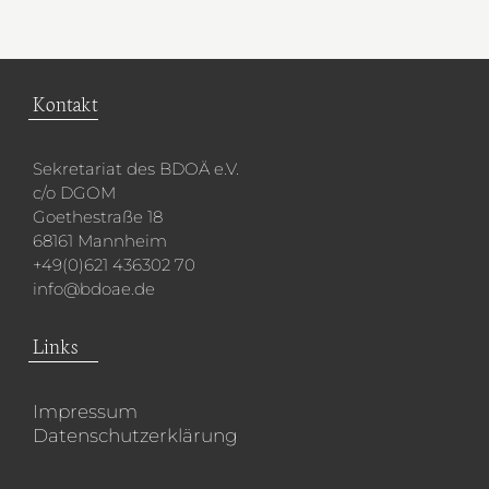
Kontakt
Sekretariat des BDOÄ e.V.
c/o DGOM
Goethestraße 18
68161 Mannheim
+49(0)621 436302 70
info@bdoae.de
Links
Impressum
Datenschutzerklärung