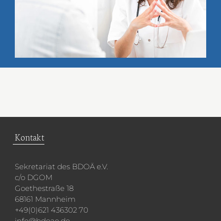
Kontakt
Sekretariat des BDOÄ e.V.
c/o DGOM
Goethestraße 18
68161 Mannheim
+49(0)621 436302 70
info@bdoae.de