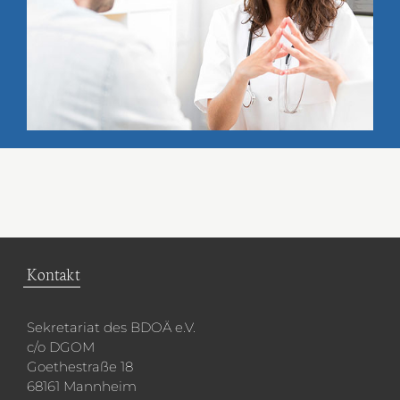
Kontakt
Sekretariat des BDOÄ e.V.
c/o DGOM
Goethestraße 18
68161 Mannheim